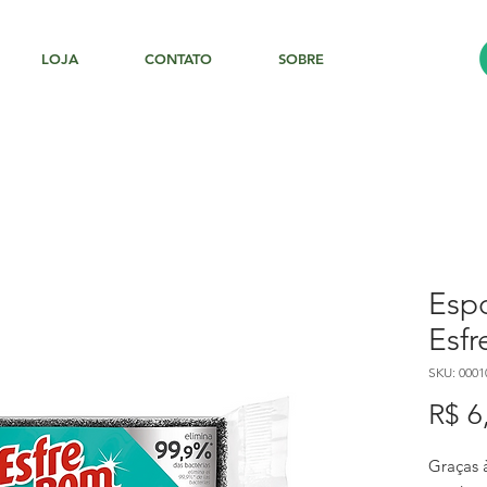
LOJA
CONTATO
SOBRE
Espo
Esfr
SKU: 0001
R$ 6
Graças 