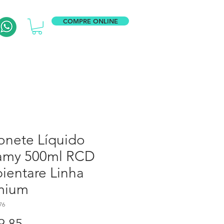
COMPRE ONLINE
onete Líquido
amy 500ml RCD
ientare Linha
mium
76
Preço
9,85