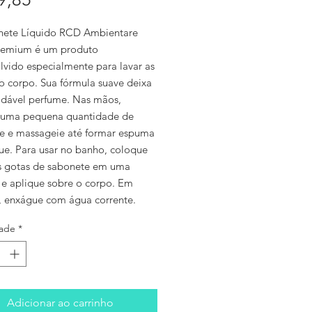
ete Líquido RCD Ambientare
remium é um produto
lvido especialmente para lavar as
o corpo. Sua fórmula suave deixa
dável perfume. Nas mãos,
 uma pequena quantidade de
e e massageie até formar espuma
ue. Para usar no banho, coloque
 gotas de sabonete em uma
 e aplique sobre o corpo. Em
, enxágue com água corrente.
ade
*
Adicionar ao carrinho