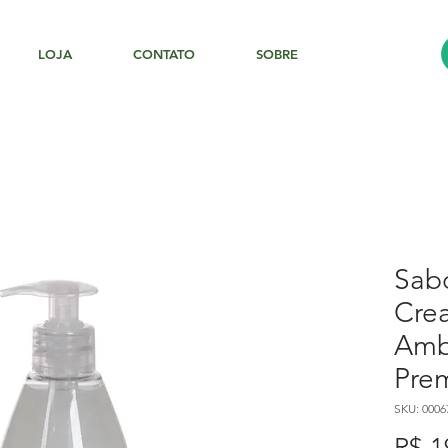
LOJA
CONTATO
SOBRE
Sab
Cre
Amb
Pre
SKU: 0006
R$ 1