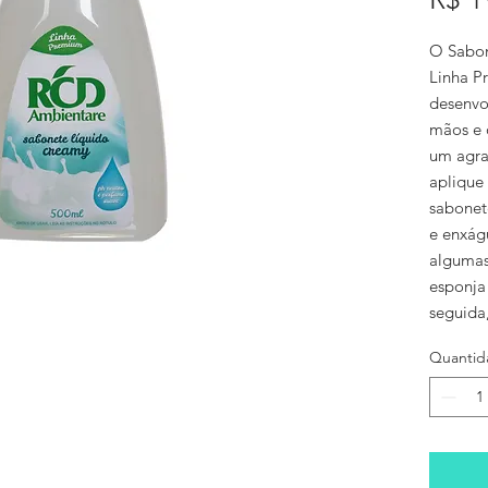
O Sabon
Linha P
desenvo
mãos e 
um agra
aplique
sabonet
e enxág
algumas
esponja
seguida
Quantid