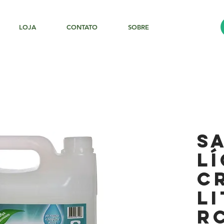
LOJA
CONTATO
SOBRE
S
L
C
l
R