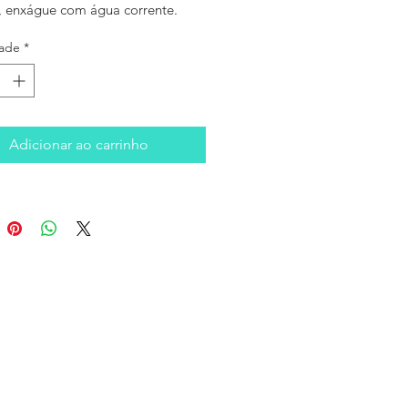
, enxágue com água corrente.
ade
*
Adicionar ao carrinho