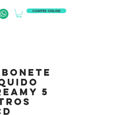
COMPRE ONLINE
abonete
íquido
reamy 5
itros
CD