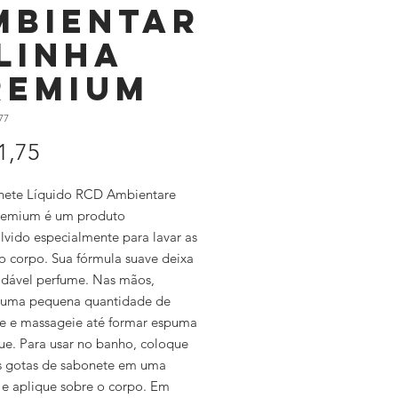
mbientar
 Linha
remium
77
Preço
1,75
ete Líquido RCD Ambientare
remium é um produto
lvido especialmente para lavar as
o corpo. Sua fórmula suave deixa
dável perfume. Nas mãos,
 uma pequena quantidade de
e e massageie até formar espuma
ue. Para usar no banho, coloque
 gotas de sabonete em uma
 e aplique sobre o corpo. Em