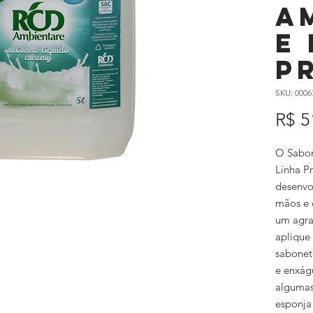
A
e
P
SKU: 0006
R$ 5
O Sabon
Linha P
desenvo
mãos e 
um agra
aplique
sabonet
e enxág
algumas
esponja