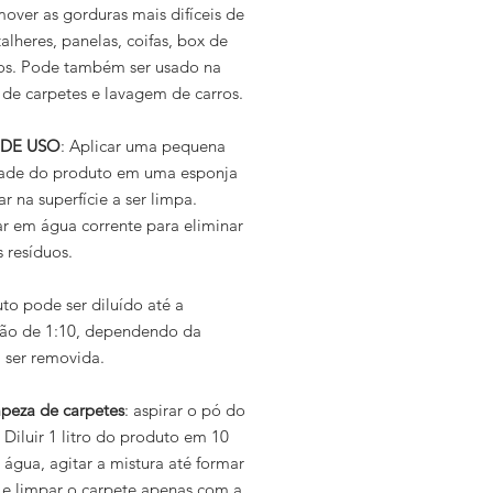
over as gorduras mais difíceis de
talheres, panelas, coifas, box de
os. Pode também ser usado na
 de carpetes e lavagem de carros.
DE USO
: Aplicar uma pequena
ade do produto em uma esponja
ar na superfície a ser limpa.
r em água corrente para eliminar
 resíduos.
to pode ser diluído até a
ão de 1:10, dependendo da
a ser removida.
mpeza de carpetes
: aspirar o pó do
 Diluir 1 litro do produto em 10
e água, agitar a mistura até formar
e limpar o carpete apenas com a