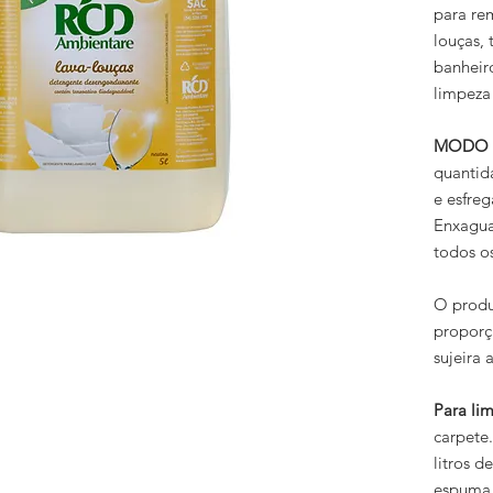
para rem
louças, 
banheir
limpeza
MODO 
quantid
e esfreg
Enxagua
todos os
O produ
proporç
sujeira 
Para li
carpete.
litros d
espuma 