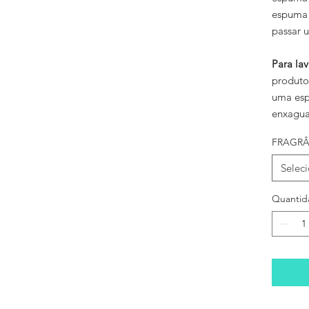
espuma 
passar 
Para la
produto
uma espo
enxagua
FRAGRÂ
Selec
Quantid