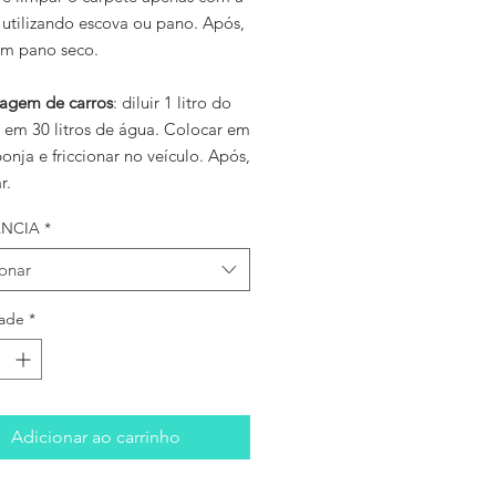
utilizando escova ou pano. Após,
um pano seco.
vagem de carros
: diluir 1 litro do
 em 30 litros de água. Colocar em
nja e friccionar no veículo. Após,
r.
NCIA
*
ionar
ade
*
Adicionar ao carrinho